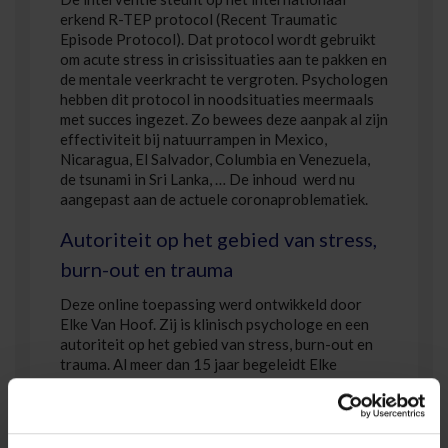
erkend R-TEP protocol (Recent Traumatic
Episode Protocol). Dat protocol wordt gebruikt
om acute stress in crisissituaties aan te pakken en
de mentale veerkracht te vergroten. Psychologen
hebben dit protocol in noodsituaties meermaals
met succes ingezet. Zo bewees deze aanpak al zijn
effectiviteit bij natuurrampen in Mexico,
Nicaragua, El Salvador, Columbia en Venezuela,
de tsunami in Sri Lanka, … De inhoud werd nu
aangepast aan de actuele coronaproblematiek.
Autoriteit op het gebied van stress,
burn-out en trauma
Deze online toepassing werd ontwikkeld door
Elke Van Hoof. Zij is klinisch psychologe en een
autoriteit op het gebied van stress, burn-out en
trauma. Al meer dan 15 jaar begeleidt Elke
mensen die lijden onder stress. Ze richtte Ally
Institute vzw op, een onderzoeks- en
trainingscentrum rond stress, en leidt het Huis
voor Veerkracht. Daarnaast doceert ze medische