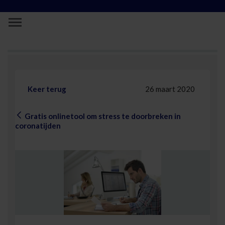
Skip to Main Content
Gratis onlinetool om stress te doorbrek
Keer terug
26 maart 2020
Gratis onlinetool om stress te doorbreken in
coronatijden