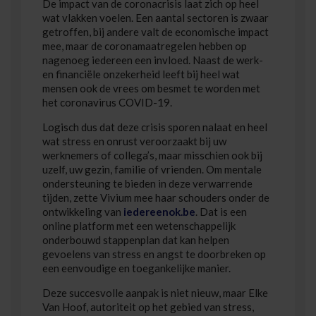
De impact van de coronacrisis laat zich op heel
wat vlakken voelen. Een aantal sectoren is zwaar
getroffen, bij andere valt de economische impact
mee, maar de coronamaatregelen hebben op
nagenoeg iedereen een invloed. Naast de werk-
en financiële onzekerheid leeft bij heel wat
mensen ook de vrees om besmet te worden met
het coronavirus COVID-19.
Logisch dus dat deze crisis sporen nalaat en heel
wat stress en onrust veroorzaakt bij uw
werknemers of collega’s, maar misschien ook bij
uzelf, uw gezin, familie of vrienden. Om mentale
ondersteuning te bieden in deze verwarrende
tijden, zette Vivium mee haar schouders onder de
ontwikkeling van
iedereenok.be
. Dat is een
online platform met een wetenschappelijk
onderbouwd stappenplan dat kan helpen
gevoelens van stress en angst te doorbreken op
een eenvoudige en toegankelijke manier.
Deze succesvolle aanpak is niet nieuw, maar Elke
Van Hoof, autoriteit op het gebied van stress,