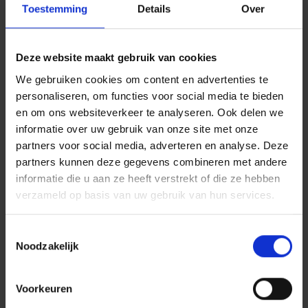
Toestemming
Details
Over
en gezondheidspsychologie en klinisch
psychologische interventies aan de Vrije
Universiteit Brussel en is ze is gastdocent aan de
Vlerick Business School.
Deze website maakt gebruik van cookies
Hoe werkt zo’n interventie in de
We gebruiken cookies om content en advertenties te
personaliseren, om functies voor social media te bieden
praktijk?
en om ons websiteverkeer te analyseren. Ook delen we
Het stappenplan is eenvoudig en haalbaar voor
informatie over uw gebruik van onze site met onze
iedereen. Er is niet veel voor nodig, voornamelijk
partners voor social media, adverteren en analyse. Deze
een rustige ruimte waarin u niet gestoord wordt.
partners kunnen deze gegevens combineren met andere
Als voorbereiding bekijkt u het best eerst het
informatie die u aan ze heeft verstrekt of die ze hebben
inleidende filmpje. Dat legt in heldere taal uit wat
de coronacrisis juist met ons hoofd doet en wat
verzameld op basis van uw gebruik van hun services.
het nut is van deze interventie. De eigenlijke
interventie zelf duurt 45 minuten en bestaat uit
Toestemmingsselectie
ontspanningsoefeningen, een fase om te
Noodzakelijk
verwerken en een fase om af te sluiten.
Zorg voor uzelf en voor elkaar
Voorkeuren
Vivium zette mee haar schouders onder de