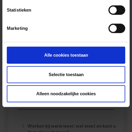
ontwikkeling van dit platform omdat we beseffen
dat deze uitzonderlijke tijden heel wat stress
Statistieken
kunnen veroorzaken. We hopen dan ook van harte
dat deze interventie uw medewerkers, collega’s,
uzelf en uw dierbaren zal helpen uw mentale
Marketing
veerkracht terug te winnen. Aarzel zeker ook niet
om de link naar het platform
iedereenok.be
door
te sturen naar iedereen die wat mentale steun kan
gebruiken.
Alle cookies toestaan
Voor verzekeringsvragen, kunt u zoals altijd,
rekenen op
uw makelaar
.
Selectie toestaan
Alleen noodzakelijke cookies
Meest gelezen
Werken bij warm weer: wat moet en kunt u