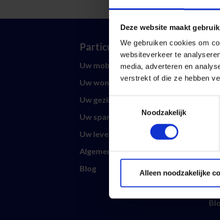
Deze website maakt gebruik
We gebruiken cookies om cont
Particulier
Pr
websiteverkeer te analyseren
Uw mobiliteit
Uw 
media, adverteren en analys
verstrekt of die ze hebben v
Uw woning
Uw
Uw gezin
Uw
Toestemmingsselectie
Noodzakelijk
Uw sparen en beleggen
Uw
Uw levensverzekering
Uw
Algemene voorwaarden
Uw
Blog
Uw
Alleen noodzakelijke c
Al
Bl