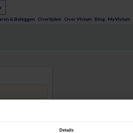
r
aren & Beleggen
Overlijden
Over Vivium
Blog
MyVivium
Details