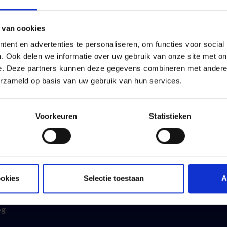
 van cookies
ent en advertenties te personaliseren, om functies voor social
ofessioneel
Vivium
. Ook delen we informatie over uw gebruik van onze site met on
mobiliteit
MyVivium
e. Deze partners kunnen deze gegevens combineren met andere i
erzameld op basis van uw gebruik van hun services.
 bedrijf
Mijn groepsverzekering
 personeel
Vind een makelaar
Voorkeuren
Statistieken
 inkomen
Verhuisd?
 pensioen
Klachtenmanagement
 sparen en beleggen
Over ons
 levensverzekering
Persberichten & publicaties
ookies
Selectie toestaan
A
gemene voorwaarden
Jobs
og