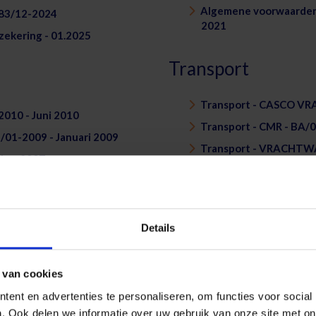
Algemene voorwaarden -
283/12-2024
2021
zekering - 01.2025
Transport
Transport - CASCO V
2010 - Juni 2010
Transport - CMR - BA/
/01-2009 - Januari 2009
Transport - VRACHTWA
ober 2007
Transport - VRACHTW
Leven
Details
17 - Oktober 2017
(sociaal) VAP (Z) - B00
019 - December 2019
(sociaal) VAP (Z) - B00
 van cookies
007 - Oktober 2007
(sociaal) VAP (Z) - sol
ent en advertenties te personaliseren, om functies voor social
. Ook delen we informatie over uw gebruik van onze site met on
Sociaal Vrij Aanvullen