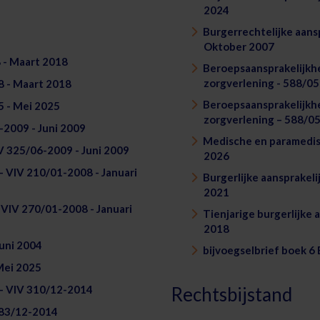
2024
Burgerrechtelijke aans
Oktober 2007
 - Maart 2018
Beroepsaansprakelijkh
zorgverlening - 588/0
8 - Maart 2018
Beroepsaansprakelijkh
5 - Mei 2025
zorgverlening – 588/0
6-2009 - Juni 2009
Medische en paramedisch
IV 325/06-2009 - Juni 2009
2026
ve - VIV 210/01-2008 - Januari
Burgerlijke aansprakel
2021
- VIV 270/01-2008 - Januari
Tienjarige burgerlijke
2018
uni 2004
bijvoegselbrief boek 
Mei 2025
 - VIV 310/12-2014
Rechtsbijstand
283/12-2014