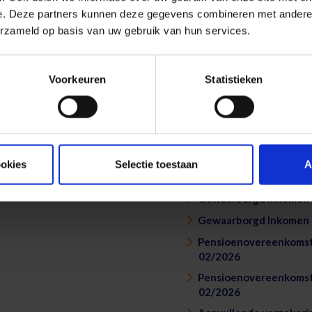
e. Deze partners kunnen deze gegevens combineren met andere i
zorgverstrekkers - Vrij
06/2026
erzameld op basis van uw gebruik van hun services.
Sociaal Vrij Aanvullen
zorgverstrekkers - Vrij
06/2026
Voorkeuren
Statistieken
Vrij Aanvullend Pensioe
Individuele Pensioento
Individuele Pensioento
Overlijdensverzekering
ookies
Selectie toestaan
A
05/2024
Gewaarborgd Inkomen &
Gewaarborgd Inkomen &
Pensioenovereenkomst 
02/2026
Pensioenovereenkomst 
02/2026