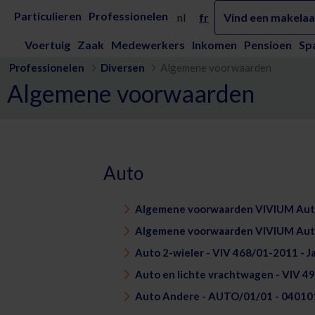
Skip to Main Content
Algemene voorwaarden - Vivium
Particulieren
Professionelen
nl
fr
Vind een makelaa
Voertuig
Zaak
Medewerkers
Inkomen
Pensioen
Sp
Professionelen
Diversen
Algemene voorwaarden
Algemene voorwaarden
Auto
Algemene voorwaarden VIVIUM Auto
Algemene voorwaarden VIVIUM Aut
Auto 2-wieler - VIV 468/01-2011 - J
Auto en lichte vrachtwagen - VIV 4
Auto Andere - AUTO/01/01 - 040101