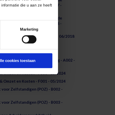
nformatie die u aan ze heeft
 Aanvullend Pensioen Riziv - B007 -
d Pensioen voor geconventioneerde
 Aanvullend Pensioen Riziv - B008 -
Marketing
n Riziv - solidariteitsreglement - 06/2018
ezegging - B004 - 02/2026
ezegging - B005 - 02/2026
 Individuele Pensioentoezegging - A002 -
lle cookies toestaan
 Omzet en Kosten - F000 - 05/2024
 Omzet en Kosten - F001 - 05/2024
voor Zelfstandigen (POZ) - B002 -
voor Zelfstandigen (POZ) - B003 -