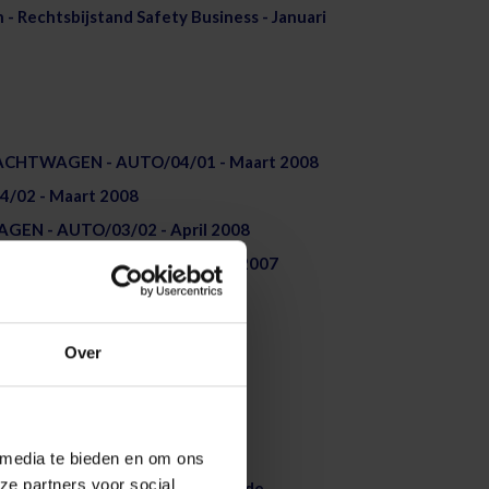
 Rechtsbijstand Safety Business - Januari
RACHTWAGEN - AUTO/04/01 - Maart 2008
04/02 - Maart 2008
GEN - AUTO/03/02 - April 2008
AGEN - AUTO/03/01 - Oktober 2007
Over
0 - 02/2026
1 - 02/2026
idariteitsreglement - 06/2018
 media te bieden en om ons
ze partners voor social
d Pensioen voor geconventioneerde