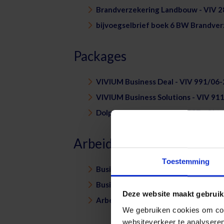
Brandverzekering Landbouw - VIV 
bijvoegselbrief boek 6 BW Brandver
Packages
VIVIUM Business Deal - VIV 991/06-
VIVIUM Business Solutions - VIV 911
Dolphin - DOL/07/01 10-2007 - Okt
Arbeidsongevallen
Toestemming
Business Accidents - VIV 691/10-20
Business Accidents - VIV 691/12-2
Deze website maakt gebruik
Arbeidsongevallen - VIV 4243/10-2
We gebruiken cookies om cont
websiteverkeer te analyseren