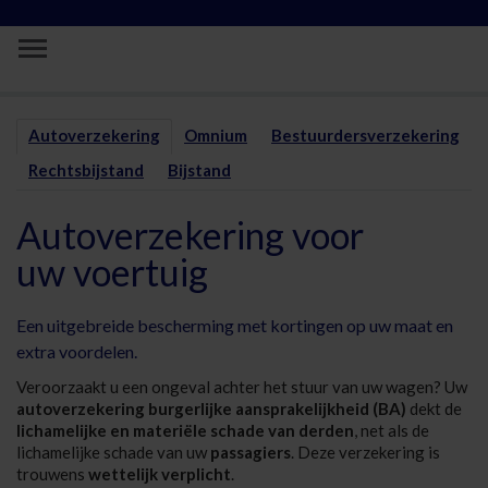
Skip to Main Content
Autoverzekering | Vivium Verzekeringe
Autoverzekering
Omnium
Bestuurdersverzekering
Rechtsbijstand
Bijstand
Autoverzekering voor
uw voertuig
Een uitgebreide bescherming met kortingen op uw maat en
extra voordelen.
Veroorzaakt u een ongeval achter het stuur van uw wagen? Uw
autoverzekering burgerlijke aansprakelijkheid (BA)
dekt de
lichamelijke en materiële schade van derden
, net als de
lichamelijke schade van uw
passagiers
. Deze verzekering is
trouwens
wettelijk verplicht
.