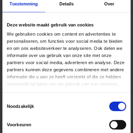
Toestemming
Details
Over
Overtuigd? Nieuwsgierig? Vraag raad aan
uw Vivium-makelaar.
Deze website maakt gebruik van cookies
Gepersonaliseerd advies
We gebruiken cookies om content en advertenties te
Hulp bij schade
personaliseren, om functies voor social media te bieden
In uw buurt
en om ons websiteverkeer te analyseren. Ook delen we
informatie over uw gebruik van onze site met onze
partners voor social media, adverteren en analyse. Deze
partners kunnen deze gegevens combineren met andere
informatie die u aan ze heeft verstrekt of die ze hebben
verzameld op basis van uw gebruik van hun services.
Toestemmingsselectie
Noodzakelijk
Voorkeuren