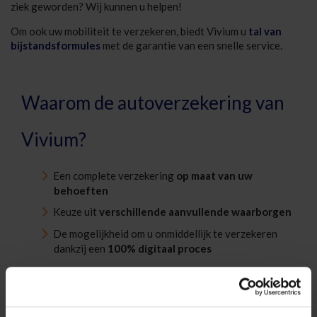
ziek geworden? Wij kunnen u helpen!
Om ook uw mobiliteit te verzekeren, biedt Vivium u
tal van
bijstandsformules
met de garantie van een snelle service.
Waarom de autoverzekering van
Vivium?
Een complete verzekering
op maat van uw
behoeften
Keuze uit
verschillende aanvullende waarborgen
De mogelijkheid om u onmiddellijk te verzekeren
dankzij een
100% digitaal proces