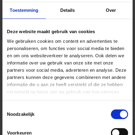
Toestemming
Details
Over
Deze website maakt gebruik van cookies
We gebruiken cookies om content en advertenties te
personaliseren, om functies voor social media te bieden
Een overzicht van uw verzekeringen
en om ons websiteverkeer te analyseren. Ook delen we
informatie over uw gebruik van onze site met onze
Bekijk uw verzekeringen in uw persoonlijke klantenzone
MyVivium. U vindt er een overzicht van uw bescherming en
partners voor social media, adverteren en analyse. Deze
dekkingen. Goed voor uw gemoedsrust!
partners kunnen deze gegevens combineren met andere
informatie die u aan ze heeft verstrekt of die ze hebben
verzameld op basis van uw gebruik van hun services.
Toestemmingsselectie
Noodzakelijk
Voorkeuren