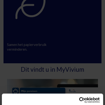
Duurzaam
Samen het papierverbruik
verminderen.
Ontdek uw persoonlijke klantenzone
Dit vindt u in MyVivium