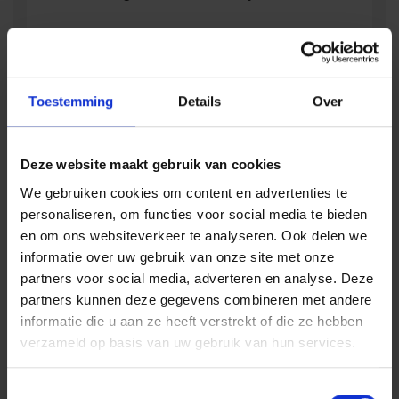
Ook openbare
veiligheid in scope
Toestemming
Details
Over
Hoewel het Safety Workbook focust op de
verplichtingen rond ongevallenpreventie op de
werkvloer, werd ook de volledige wetgeving over
Deze website maakt gebruik van cookies
toeristische verblijven, verzorgingstehuizen,
ziekenhuizen, concert- en theaterzalen of
We gebruiken cookies om content en advertenties te
voetbalstadions geanalyseerd.
personaliseren, om functies voor social media te bieden
Zo vindt u in het handboek ook de verplichtingen
en om ons websiteverkeer te analyseren. Ook delen we
terug die te maken hebben met de openbare
informatie over uw gebruik van onze site met onze
veiligheid bij brand of structurele risico’s zoals
partners voor social media, adverteren en analyse. Deze
instortingsgevaar.
partners kunnen deze gegevens combineren met andere
Voor wie is het Safety
informatie die u aan ze heeft verstrekt of die ze hebben
Workbook bedoeld en
verzameld op basis van uw gebruik van hun services.
waar kunt u het
Toestemmingsselectie