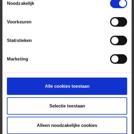
bestellen?
Noodzakelijk
Hoe diverser de activiteiten of installaties van
Voorkeuren
een bedrijf (op eigen terrein of bij klanten), hoe
meer wetgeving om rekening mee te houden en
dus hoe nuttiger dit handboek!
Statistieken
Het Safety Workbook is dan ook interessant voor
iedereen die wil weten aan welke wettelijke
Marketing
regels rond veiligheid, periodieke controles en
opleidingen zijn of haar bedrijf (groot of klein!)
moet voldoen.
Informatie opzoeken in het boek gaat overigens
Alle cookies toestaan
heel vlot, want u kunt:
Zoeken op
activiteitensector
(ziekenhuizen, toeristische verblijven,
Selectie toestaan
industrie, kantoren…);
Zoeken op
thema
(brand, elektriciteit,
Alleen noodzakelijke cookies
hijstoestellen, gas, straling…);