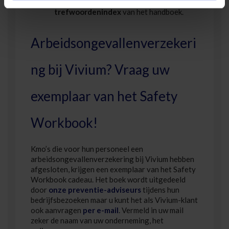
Zoeken via de uitgebreide
trefwoordenindex
van het handboek.
Arbeidsongevallenverzekeri
ng bij Vivium? Vraag uw
exemplaar van het Safety
Workbook!
Kmo’s die voor hun personeel een
arbeidsongevallenverzekering bij Vivium hebben
afgesloten, krijgen een exemplaar van het Safety
Workbook cadeau. Het boek wordt uitgedeeld
door
onze preventie-adviseurs
tijdens hun
bedrijfsbezoeken maar u kunt het als Vivium-klant
ook aanvragen
per e-mail
. Vermeld in uw mail
zeker de naam van uw onderneming, het