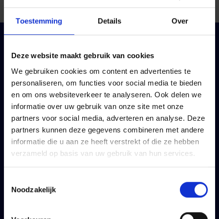
Toestemming
Details
Over
Particulier
Professioneel
Deze website maakt gebruik van cookies
Uw mobiliteit
Uw mobiliteit
We gebruiken cookies om content en advertenties te
Uw woning
Uw bedrijf
personaliseren, om functies voor social media te bieden
en om ons websiteverkeer te analyseren. Ook delen we
Uw gezin
Uw personeel
informatie over uw gebruik van onze site met onze
Uw sparen en beleggen
Uw inkomen
partners voor social media, adverteren en analyse. Deze
Uw levensverzekering
Uw pensioen
partners kunnen deze gegevens combineren met andere
informatie die u aan ze heeft verstrekt of die ze hebben
Algemene
Uw sparen en beleggen
verzameld op basis van uw gebruik van hun services.
voorwaarden
Uw levensverzekering
Blog
Toestemmingsselectie
Algemene
Noodzakelijk
voorwaarden
Blog