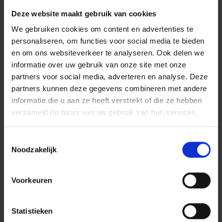
Met specifieke klachten over een contract
Deze website maakt gebruik van cookies
of de service van Vivium
kunt u terecht op
We gebruiken cookies om content en advertenties te
onze dienst Klachtenmanagement:
personaliseren, om functies voor social media te bieden
Via e-mail:
klacht@vivium.be
en om ons websiteverkeer te analyseren. Ook delen we
Per post: Klachtenmanagement
informatie over uw gebruik van onze site met onze
VIVIUM, HP 0260, Koningsstraat
partners voor social media, adverteren en analyse. Deze
151, 1210 Brussel
partners kunnen deze gegevens combineren met andere
Per telefoon: 02/250 90 60
informatie die u aan ze heeft verstrekt of die ze hebben
verzameld op basis van uw gebruik van hun services.
Formuleer uw klacht zo duidelijk mogelijk
en
vermeld zeker uw dossier- of
Toestemmingsselectie
polisnummer
.
Noodzakelijk
Zoals afgesproken in de Gedragscode van
Assuralia die Vivium heeft onderschreven,
ontvangt u van ons binnen de drie werkdagen
Voorkeuren
een ontvangstbevestiging met het nummer
waaronder uw klacht werd geregistreerd en
met de naam en contactgegevens van de
Statistieken
medewerker die uw klacht ter harte neemt.