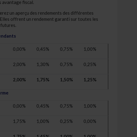
s avantage fiscal.
verez un aperçu des rendements des différentes
Elles offrent un rendement garanti sur toutes les
 futures.
endants
0,00%
0,45%
0,75%
1,00%
2,00%
1,30%
0,75%
0,25%
2,00%
1,75%
1,50%
1,25%
erme
0,00%
0,45%
0,75%
1,00%
1,75%
1,00%
0,25%
0,00%
1,75%
1,45%
1,00%
1,00%