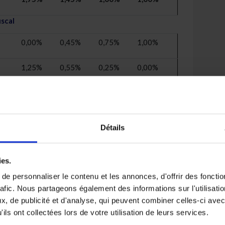
iscal
0,00%
0,45%
0,75%
1,00%
1,25%
0,55%
0,25%
0,00%
1,25%
1,00%
1,00%
1,00%
dement garanti supérieur à 1%, le rendement total est
Détails
 fonds en branche 23
ies.
nnée écoulée, la plupart de nos fonds ont obtenu de
e personnaliser le contenu et les annonces, d'offrir des fonctio
clôturé l'année 2020 avec les rendements suivants :
rafic. Nous partageons également des informations sur l'utilisati
, de publicité et d'analyse, qui peuvent combiner celles-ci avec
tégorie
Rendement 2020
ils ont collectées lors de votre utilisation de leurs services.