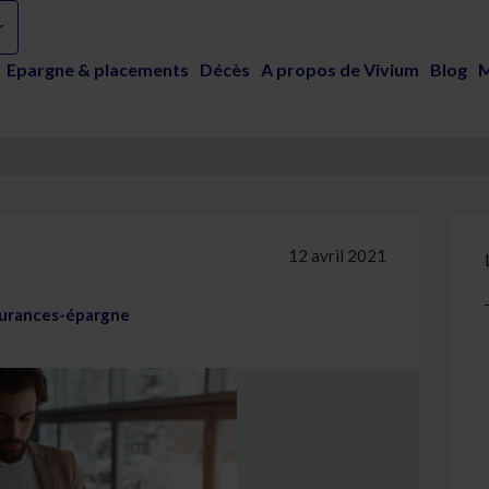
rances-épargne - Vivium
r
Epargne & placements
Décès
A propos de Vivium
Blog
M
12 avril 2021
surances-épargne