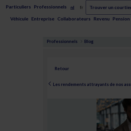
Saut au contenu principal
Les rendements attrayants de nos assu
Particuliers
Professionnels
nl
fr
Trouver un courtie
Véhicule
Entreprise
Collaborateurs
Revenu
Pension
Professionnels
Blog
Retour
Les rendements attrayants de nos as