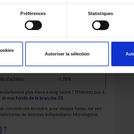
ds profilé - defensif
2,40%
Préférences
Statistiques
ds profilé - flexible
4,74%
ds profilé - neutre
5,29%
ds mixte - flexible
-4,51%
cookies
Autoriser la sélection
Aut
ds profilé - dynamique
6,61%
ds d'actions
-7,78%
ntiellement plus élevé à long terme ? N'hésitez pas à
r de
nos fonds de la branche 23
.
us concentrons en outre, pour chaque fonds, sur ses
 la plateforme de données indépendante Morningstar.
) ?