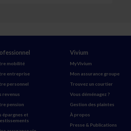
ofessionnel
Vivium
re mobilité
MyVivium
re entreprise
Mon assurance groupe
tre personnel
Trouvez un courtier
s revenus
Vous déménagez ?
tre pension
Gestion des plaintes
s épargnes et
À propos
vestissements
Presse & Publications
re assurance vie