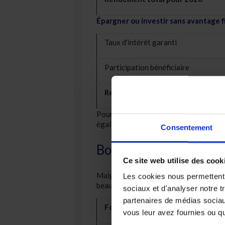
Épargner ou investir sans avantage f
Taux d'intérêt garanti
Participation bénéficiaire
Rendement total pour 2020
Pour la réserve constituée avec un ren
égal au taux d'intérêt garanti.
Consentement
Bons résultats de nos
Ce site web utilise des cook
Malgré la tourmente économique de l'a
Les cookies nous permettent d
beaux résultats. Les fonds Vivium ont 
sociaux et d'analyser notre t
partenaires de médias sociaux
Fonds
Ca
vous leur avez fournies ou qu'