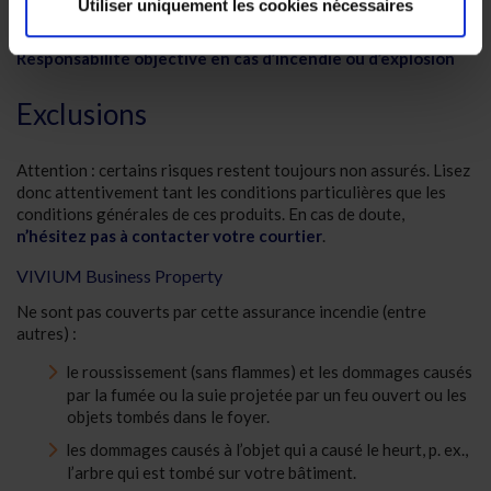
Utiliser uniquement les cookies nécessaires
Vous trouverez ici toutes les informations sur VIVIUM
Responsabilité objective en cas d’incendie ou d’explosion
Exclusions
Attention : certains risques restent toujours non assurés. Lisez
donc attentivement tant les conditions particulières que les
conditions générales de ces produits. En cas de doute,
n’hésitez pas à contacter votre courtier
.
VIVIUM Business Property
Ne sont pas couverts par cette assurance incendie (entre
autres) :
le roussissement (sans flammes) et les dommages causés
par la fumée ou la suie projetée par un feu ouvert ou les
objets tombés dans le foyer.
les dommages causés à l’objet qui a causé le heurt, p. ex.,
l’arbre qui est tombé sur votre bâtiment.