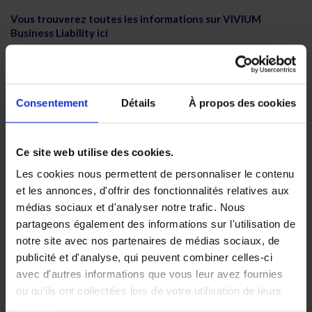
Vous trouverez toutes les informations sur VIVIUM
Business Liability ici
Assurance accidents du travail
Cette assurance est légalement obligatoire si vous employez
du personnel assujetti à l’ONSS. VIVIUM Business Accidents
Consentement
Détails
À propos des cookies
protège les membres de votre personnel contre
les
conséquences financières d’un accident du travail ou sur le
chemin du travail
.
Ce site web utilise des cookies.
Vos garanties supplémentaires grâce au Pack Horeca :
Les cookies nous permettent de personnaliser le contenu
indemnisation de 200 euros par jour pendant maximum
et les annonces, d'offrir des fonctionnalités relatives aux
cinq jours si vous êtes gérant et en même temps chef de
médias sociaux et d'analyser notre trafic. Nous
cuisine et que vous êtes temporairement en incapacité
partageons également des informations sur l'utilisation de
de travail complète après un accident du travail ou dans
notre site avec nos partenaires de médias sociaux, de
e
le cadre de votre vie privée (à partir du 8
jour).
publicité et d'analyse, qui peuvent combiner celles-ci
remboursement jusqu’à 10.000 euros pour l’aide-
avec d'autres informations que vous leur avez fournies
ménagère (transport d’enfants à l’école, garderie ou
ou qu'ils ont collectées lors de votre utilisation de leurs
activités, garde d’enfants, aide-ménagère et livraison de
services.
repas à domicile remboursés) après un accident du