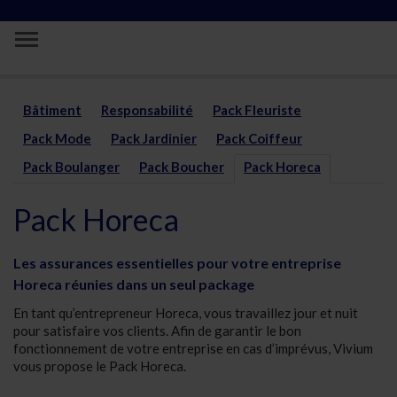
Saut au contenu principal
Des assurances pour votre restaurant o
Bâtiment
Responsabilité
Pack Fleuriste
Pack Mode
Pack Jardinier
Pack Coiffeur
Pack Boulanger
Pack Boucher
Pack Horeca
Pack Horeca
Les assurances essentielles pour votre entreprise
Horeca réunies dans un seul package
En tant qu’entrepreneur Horeca, vous travaillez jour et nuit
pour satisfaire vos clients. Afin de garantir le bon
fonctionnement de votre entreprise en cas d’imprévus, Vivium
vous propose le Pack Horeca.