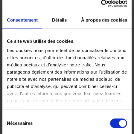
récupérer 10 % des primes versées.
Fractionner votre paiement
Consentement
Détails
À propos des cookies
Vous pouvez regrouper vos primes et fractionner
gratuitement votre paiement: mensuel, trimestriel,
semestriel.
Ce site web utilise des cookies.
Un aperçu clair
Les cookies nous permettent de personnaliser le contenu
et les annonces, d'offrir des fonctionnalités relatives aux
Un aperçu clair des assurances de votre entreprise.
médias sociaux et d'analyser notre trafic. Nous
partageons également des informations sur l'utilisation de
notre site avec nos partenaires de médias sociaux, de
publicité et d'analyse, qui peuvent combiner celles-ci
Exclusions et limitations
avec d'autres informations que vous leur avez fournies
ou qu'ils ont collectées lors de votre utilisation de leurs
Dans le cadre du Vivium Business Deal, veuillez consulter les
services.
fiches IPID relatives aux produits concernés (
Vivium
Sélection
Auto
-
Vivium Business Property
-
Accident du travail
)
Nécessaires
du
Mentions légales
consentement