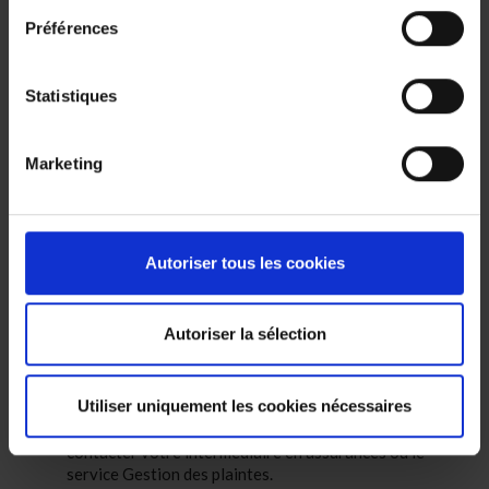
Préférences
Le contrat pour cette assurance est conclu pour une
période d’un an et est reconduit tacitement chaque
Statistiques
année.
Toutes les informations concernant les services et les
produits sur ce site internet sont soumises aux règles du
Marketing
droit belge.
L’assurance fait l’objet d’exclusions, de limitations et de
conditions applicables au risque assuré : avant de
souscrire cette assurance, nous vous conseillons de
Autoriser tous les cookies
prendre connaissance du document d’information sur le
produit et des
conditions générales
applicables à cette
assurance disponibles sur ce site ou auprès de votre
Autoriser la sélection
intermédiaire en assurances.
En tant que client, vous êtes protégé par les règles de
conduite en matière d’assurance.
Utiliser uniquement les cookies nécessaires
Si vous avez une plainte ou une remarque, vous pouvez
contacter votre intermédiaire en assurances ou le
service Gestion des plaintes.