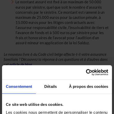
Le montant assuré est fixé à un maximum de 50.000
euros par sinistre, quel que soit le nombre d’assurés
concernés par le sinistre. Ce montant est ramené à un
maximum de 25.000 euros pour la caution pénale, à
15.000 euros pour les litiges contractuels avec
l’assureur responsabilité civile, l’insolvabilité de tiers et
l’avance de fonds et à 500 euros par sinistre pour les
frais et honoraires de l’avocat pour l’audition d’un
assuré mineur en application de la loi Salduz.
Le nouveau livre 6 du Code civil belge affecte-t-il votre assurance
familiale ? Découvrez la réponse à ces questions et à d'autres dans
cet
article de blog
.
Mentions légales
Le contrat pour cette assurance est conclu pour une
Consentement
Détails
À propos des cookies
période d’un an et est reconduit tacitement chaque
année.
Toutes les informations concernant les services et les
Ce site web utilise des cookies.
produits sur ce site internet sont soumises aux règles du
droit belge.
Les cookies nous permettent de personnaliser le contenu