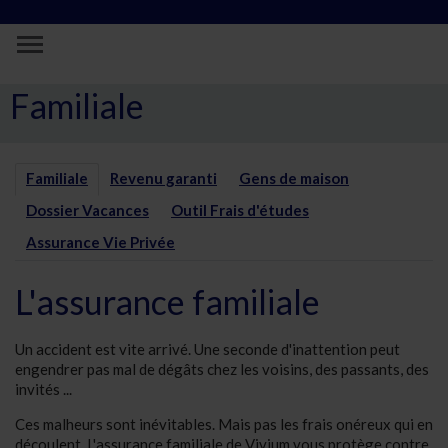
Saut au contenu principal
Assurance Familiale | Assurances Viviu
Familiale
Familiale
Revenu garanti
Gens de maison
Dossier Vacances
Outil Frais d'études
Assurance Vie Privée
L'assurance familiale
Un accident est vite arrivé. Une seconde d'inattention peut
engendrer pas mal de dégâts chez les voisins, des passants, des
invités ...
Ces malheurs sont inévitables. Mais pas les frais onéreux qui en
découlent. L'assurance familiale de Vivium vous protège contre