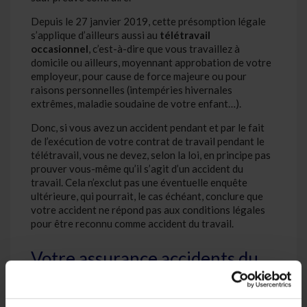
Depuis le 27 janvier 2019, cette présomption légale
s’applique d’ailleurs aussi au
télétravail
occasionnel
, c’est-à-dire que vous travaillez à
domicile ou ailleurs, moyennant approbation de votre
employeur, pour cause de force majeure ou pour
raisons personnelles (intempéries hivernales
extrêmes, maladie soudaine de votre enfant…).
Donc, si vous avez un accident pendant et par le fait
de l’exécution de votre contrat de travail pendant le
télétravail, vous ne devez, selon la loi, en principe pas
prouver vous-même qu’il s’agit d’un accident du
travail. Cela n’exclut pas une éventuelle enquête
ultérieure, qui pourrait, le cas échéant, conclure que
votre accident ne répond pas aux conditions légales
pour être reconnu comme accident du travail.
Votre assurance accidents du
travail s’applique-t-elle si vous