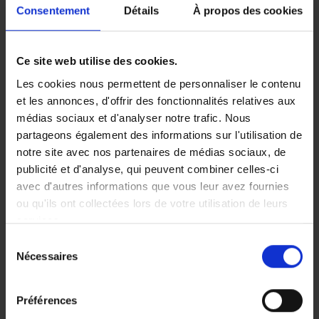
Consentement
Détails
À propos des cookies
êtes victime d’un accident sur
la route ?
Ce site web utilise des cookies.
Les cookies nous permettent de personnaliser le contenu
Outre l’accident du travail, la loi sur les accidents du
et les annonces, d'offrir des fonctionnalités relatives aux
travail définit le risque d’accident sur le chemin du
médias sociaux et d'analyser notre trafic. Nous
travail. Le chemin du travail est le trajet normal que
partageons également des informations sur l'utilisation de
vous effectuez pour vous rendre de votre domicile à
notre site avec nos partenaires de médias sociaux, de
votre lieu de travail et inversement. Ce trajet normal
comprend également les détours que vous faites pour,
publicité et d'analyse, qui peuvent combiner celles-ci
par exemple, déposer vos enfants à l’école ou à la
avec d'autres informations que vous leur avez fournies
garderie. Vous avez subi un accident sur le chemin du
ou qu'ils ont collectées lors de votre utilisation de leurs
travail ? Dans ce cas, vous êtes également couvert par
services.
l’assurance accidents du travail.
Sélection
Et le télétravail ? Si votre lieu de télétravail coïncide
Nécessaires
du
avec votre lieu de résidence, il n’y a en principe pas de
consentement
chemin du travail, et il ne devrait pas y avoir de
couverture lorsque vous conduisez vos enfants à
Préférences
l’école par exemple. Cependant le législateur reprend