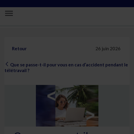
Saut au contenu principal
Que se passe-t-il pour vous en cas d’acc
Retour
26 juin 2026
Que se passe-t-il pour vous en cas d’accident pendant le
télétravail ?