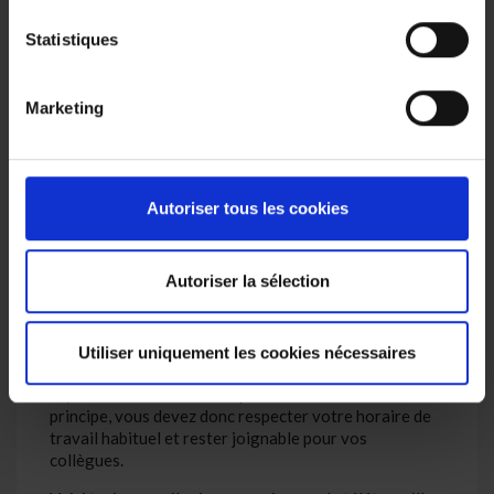
également le trajet entre votre lieu de résidence et la
garderie ou l’école de vos enfants dans la notion de
Statistiques
chemin du travail lorsque vous travaillez à domicile. Le
trajet entre votre domicile et le lieu où vous prenez ou
achetez votre repas, et inversement, est aussi assimilé
Marketing
au chemin du travail.
Télétravailler depuis
Autoriser tous les cookies
l’étranger : est-ce autorisé ?
Autoriser la sélection
Si votre employeur et la nature de votre travail le
permettent, vous pouvez travailler dans un lieu autre
que votre lieu de résidence. C’est donc également
possible dans un hôtel, un logement en location ou
Utiliser uniquement les cookies nécessaires
votre propre logement dans un autre pays. Attention
cependant aux conditions prévues dans ce cas. En
principe, vous devez donc respecter votre horaire de
travail habituel et rester joignable pour vos
collègues.