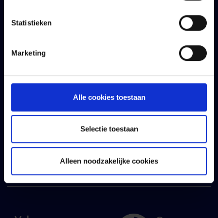
MyVivium
Informatiefiches
Statistieken
Mijn
IPID
groepsverzekering
Marketing
Vind een makelaar
Verhuisd?
Klachtenmanagement
Alle cookies toestaan
Over ons
Persberichten &
Selectie toestaan
publicaties
Jobs
Alleen noodzakelijke cookies