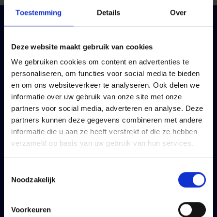
Toestemming
Details
Over
Particulier
Professioneel
Uw mobiliteit
Uw mobiliteit
Deze website maakt gebruik van cookies
Uw woning
Uw bedrijf
We gebruiken cookies om content en advertenties te
personaliseren, om functies voor social media te bieden
Uw gezin
Uw personeel
en om ons websiteverkeer te analyseren. Ook delen we
Uw sparen en beleggen
Uw inkomen
informatie over uw gebruik van onze site met onze
partners voor social media, adverteren en analyse. Deze
Uw levensverzekering
Uw pensioen
partners kunnen deze gegevens combineren met andere
Algemene
Uw sparen en beleggen
informatie die u aan ze heeft verstrekt of die ze hebben
voorwaarden
verzameld op basis van uw gebruik van hun services.
Uw levensverzekering
Blog
Algemene
Toestemmingsselectie
voorwaarden
Noodzakelijk
Blog
Voorkeuren
Vivium
Info