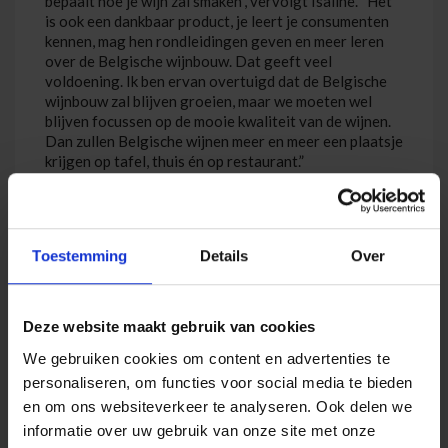
bepaalt hoe je wijn zal smaken”, vervolgt Isaline. “Het
is ook een dankbaar product, je leert je consumenten
kennen, mag hen rondleidingen geven en meer leren
over de Belgische wijnbouw. Dat geeft veel
voldoening. Ik ben ervan overtuigd dat de Belgische
wijnbouw zal blijven groeien, maar we moeten wel
blijven focussen op de mooie kwaliteit van de wijnen.
Dan zullen Belgische wijnen meer en meer een plaatsje
krijgen op tafel, thuis én op restaurant.”
Toestemming
Details
Over
Deze website maakt gebruik van cookies
We gebruiken cookies om content en advertenties te
personaliseren, om functies voor social media te bieden
en om ons websiteverkeer te analyseren. Ook delen we
informatie over uw gebruik van onze site met onze