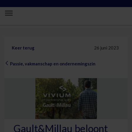
Skip to Main Content
Passie, vakmanschap en ondernemingsz
Keer terug
26 juni 2023
Passie, vakmanschap en ondernemingszin
Gault&Millau beloont