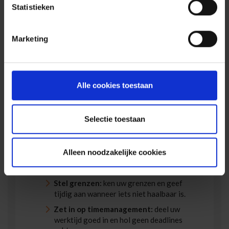
gelukkig handvaten om de controle te behouden
Statistieken
en niet in een burn-out terecht te komen. Hierbij
onze tips:
Marketing
Geef toe aan uzelf dat het vaak te veel
of te lastig is :
bewustwording is bij stress
een belangrijke eerste stap.
Stress aanpakken = erover praten!
Blijf
Alle cookies toestaan
niet bij de pakken zitten maar stap op tijd
naar uw leidinggevende om samen naar
oplossingen te zoeken.
Selectie toestaan
Zorg goed voor uzelf:
neem een gezonde
levensstijl aan, met voldoende beweging,
gezonde voeding, tijd voor ontspanning en
Alleen noodzakelijke cookies
genoeg slaap. De
gezondheidsapp Vity
kan u hierbij helpen.
Stel grenzen:
ken uw grenzen en geef
tijdig aan wanneer iets niet haalbaar is.
Zet in op timemanagement:
deel uw
werktijd goed in en hol geen deadlines