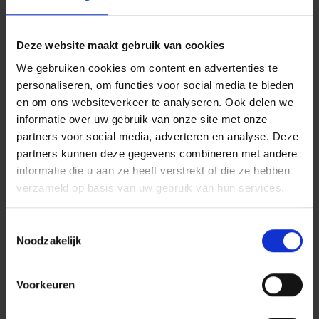
te versterken. En dat maakt het eenvoudiger om
elkaar te helpen en samen een tandje bij te steken
op piekmomenten.
Deze website maakt gebruik van cookies
In dit proces is een
sleutelrol voor de
We gebruiken cookies om content en advertenties te
leidinggevenden
weggelegd. Een onderneming
personaliseren, om functies voor social media te bieden
die écht het verschil wil maken, investeert in
en om ons websiteverkeer te analyseren. Ook delen we
leidinggevenden die hun medewerkers en team
informatie over uw gebruik van onze site met onze
ondersteunen en oog hebben voor mogelijke
partners voor social media, adverteren en analyse. Deze
problemen.
Opleidingen zoals deze van
Prevent
kunnen helpen om leidinggevenden bij
partners kunnen deze gegevens combineren met andere
te staan om hun rol als coach op te nemen.
informatie die u aan ze heeft verstrekt of die ze hebben
verzameld op basis van uw gebruik van hun services.
Acht tips om uw stress op
Toestemmingsselectie
het werk onder controle
Noodzakelijk
houden
Voorkeuren
Als u met stress te maken krijgt, dan bestaan er