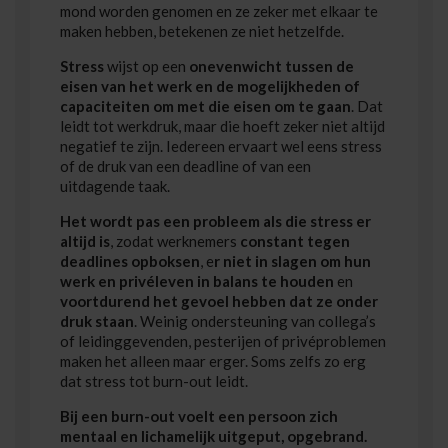
mond worden genomen en ze zeker met elkaar te
maken hebben, betekenen ze niet hetzelfde.
Stress
wijst op een
onevenwicht tussen de
eisen van het werk en de mogelijkheden of
capaciteiten om met die eisen om te gaan
. Dat
leidt tot werkdruk, maar die hoeft zeker niet altijd
negatief te zijn. Iedereen ervaart wel eens stress
of de druk van een deadline of van een
uitdagende taak.
Het wordt pas een probleem als die stress er
altijd is
, zodat werknemers
constant tegen
deadlines opboksen
, e
r niet in slagen om hun
werk en privéleven in balans te houden
en
voortdurend het gevoel hebben dat ze onder
druk staan
. Weinig ondersteuning van collega’s
of leidinggevenden, pesterijen of privéproblemen
maken het alleen maar erger. Soms zelfs zo erg
dat stress tot burn-out leidt.
Bij een burn-out voelt een persoon zich
mentaal en lichamelijk uitgeput, opgebrand.