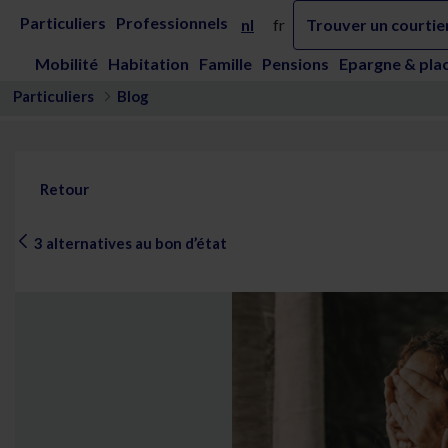
Saut au contenu principal
3 alternatives au bon d’état - Vivium
Particuliers
Professionnels
nl
fr
Trouver un courtie
Mobilité
Habitation
Famille
Pensions
Epargne & pla
Particuliers
Blog
Retour
3 alternatives au bon d’état