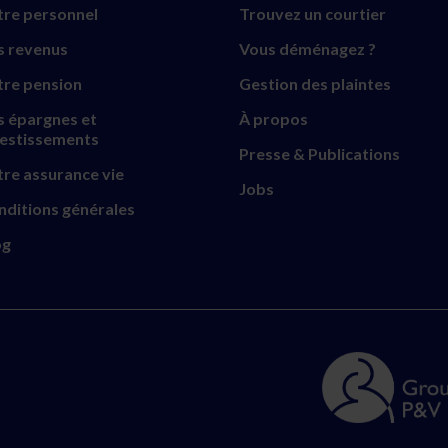
tre personnel
Trouvez un courtier
s revenus
Vous déménagez ?
tre pension
Gestion des plaintes
s épargnes et
À propos
vestissements
Presse & Publications
re assurance vie
Jobs
nditions générales
og