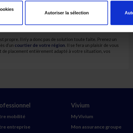
 ce cas.
cookies
Autoriser la sélection
Aut
de votre courtier
st propre. Il n’y a donc pas de solution toute faite. Prenez un
rès d’un
courtier de votre région
. Il se fera un plaisir de vous
t de placement entièrement adapté à votre situation, vos
ofessionnel
Vivium
re mobilité
MyVivium
re entreprise
Mon assurance groupe