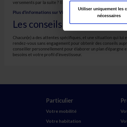
versements par la suite ? Il n’y a pas de montant minimum dans
Utiliser uniquement les 
Plus d’informations sur Vivium Selection
nécessaires
Les conseils personnalisés 
Chacun(e) a des attentes spécifiques, et une situation qui lui e
rendez-vous sans engagement pour obtenir des conseils aup
conseiller personnellement pour élaborer un plan d’épargne e
besoins et votre profil d’investisseur.
Particulier
Pr
Votre mobilité
Vot
Votre habitation
Vot