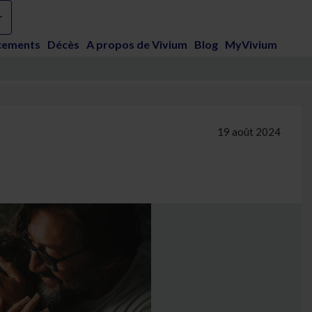
r
cements
Décès
A propos de Vivium
Blog
MyVivium
19 août 2024