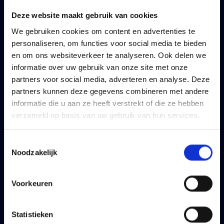
Uw gezin
Uw personeel
Deze website maakt gebruik van cookies
We gebruiken cookies om content en advertenties te
Uw sparen en beleggen
Uw inkomen
personaliseren, om functies voor social media te bieden
Uw levensverzekering
Uw pensioen
en om ons websiteverkeer te analyseren. Ook delen we
Algemene
Uw sparen en beleggen
informatie over uw gebruik van onze site met onze
voorwaarden
partners voor social media, adverteren en analyse. Deze
Uw levensverzekering
partners kunnen deze gegevens combineren met andere
Blog
Algemene
informatie die u aan ze heeft verstrekt of die ze hebben
voorwaarden
verzameld op basis van uw gebruik van hun services.
Blog
Toestemmingsselectie
Noodzakelijk
Vivium
Info
MyVivium
Informatiefiches
Voorkeuren
Mijn
IPID
groepsverzekering
Statistieken
Vind een makelaar