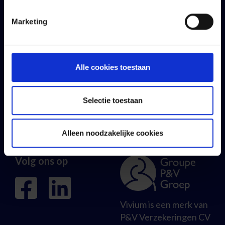
Verhuisd?
Marketing
Klachtenmanagement
Over ons
Persberichten &
Alle cookies toestaan
publicaties
Jobs
Selectie toestaan
Alleen noodzakelijke cookies
Volg ons op
Vivium is een merk van
P&V Verzekeringen CV