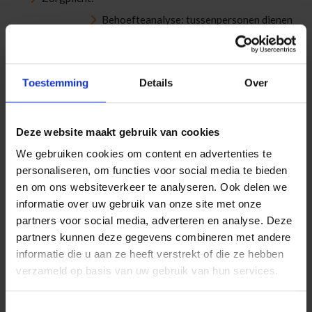
Behoefteanalyse: tussenpersonen dienen
voor de sluiting van een contract op basis
van de door de klant verstrekte informatie
de verlangens en behoeften vast te stellen
en erover te waken dat iedere
Toestemming
Details
Over
voorgestelde verzekeringsovereenkomst
daarmee in overeenstemming is.
Geschiktheidsbeoordeling:
specifiek voor
Deze website maakt gebruik van cookies
spaar- en beleggingsverzekeringen
(zowel
niet-fiscaal sparen als pensioensparen en
We gebruiken cookies om content en advertenties te
langetermijnsparen) dienen
personaliseren, om functies voor social media te bieden
tussenpersonen bij de verstrekking van
en om ons websiteverkeer te analyseren. Ook delen we
advies informatie in te winnen over de
informatie over uw gebruik van onze site met onze
kennis en ervaring van de (potentiële)
partners voor social media, adverteren en analyse. Deze
klant, diens financiële situatie,
beleggingsdoelstellingen en
partners kunnen deze gegevens combineren met andere
risicotolerantie om geschikte
informatie die u aan ze heeft verstrekt of die ze hebben
verzekeringen te kunnen aanbevelen. In dit
verzameld op basis van uw gebruik van hun services.
kader dienen de tussenpersonen bovendien
te peilen naar de
duurzaamheidsvoorkeuren van de klant.
Toestemmingsselectie