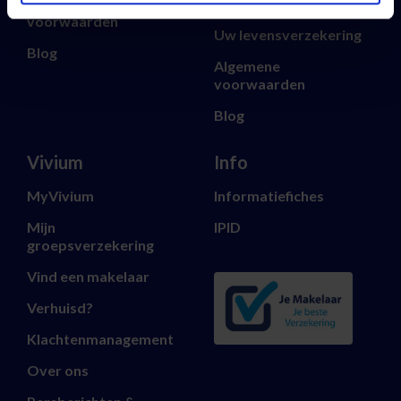
Algemene
Uw sparen en beleggen
voorwaarden
Uw levensverzekering
Blog
Algemene
voorwaarden
Blog
Vivium
Info
MyVivium
Informatiefiches
Mijn
IPID
groepsverzekering
Vind een makelaar
Verhuisd?
Klachtenmanagement
Over ons