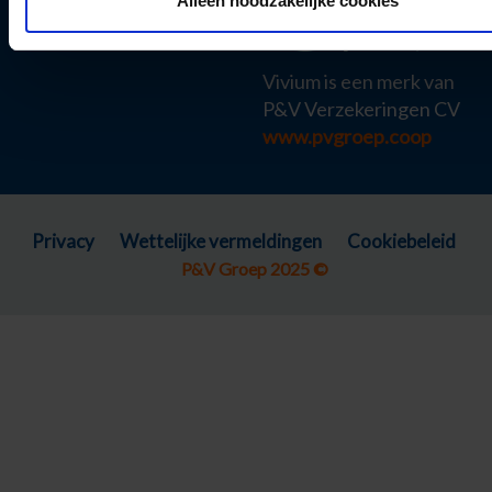
Alleen noodzakelijke cookies
Vivium is een merk van
P&V Verzekeringen CV
www.pvgroep.coop
Privacy
Wettelijke vermeldingen
Cookiebeleid
P&V Groep 2025 ©