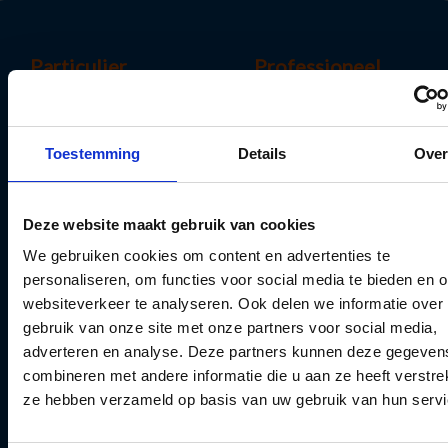
Particulier
Professioneel
Uw mobiliteit
Uw mobiliteit
Uw woning
Uw bedrijf
Toestemming
Details
Ove
Uw gezin
Uw personeel
Uw sparen en beleggen
Uw inkomen
Deze website maakt gebruik van cookies
Uw levensverzekering
Uw pensioen
We gebruiken cookies om content en advertenties te
Algemene
Uw sparen en beleggen
personaliseren, om functies voor social media te bieden en 
voorwaarden
Uw levensverzekering
websiteverkeer te analyseren. Ook delen we informatie over
Blog
gebruik van onze site met onze partners voor social media,
Algemene
adverteren en analyse. Deze partners kunnen deze gegeven
voorwaarden
combineren met andere informatie die u aan ze heeft verstrek
Blog
ze hebben verzameld op basis van uw gebruik van hun servi
Vivium
Info