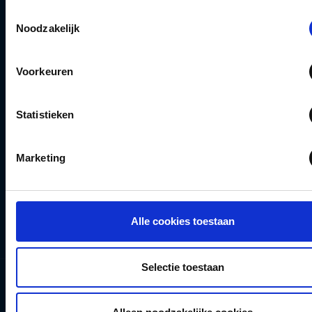
Toestemmingsselectie
MyVivium
Informatiefiches
Noodzakelijk
Mijn
IPID
groepsverzekering
Voorkeuren
Vind een makelaar
Verhuisd?
Statistieken
Klachtenmanagement
Over ons
Marketing
Persberichten &
publicaties
Alle cookies toestaan
Jobs
Selectie toestaan
Volg ons op