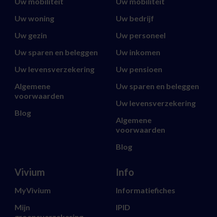
Uw mobiliteit
Uw mobiliteit
Uw woning
Uw bedrijf
Uw gezin
Uw personeel
Uw sparen en beleggen
Uw inkomen
Uw levensverzekering
Uw pensioen
Algemene
Uw sparen en beleggen
voorwaarden
Uw levensverzekering
Blog
Algemene
voorwaarden
Blog
Vivium
Info
MyVivium
Informatiefiches
Mijn
IPID
groepsverzekering